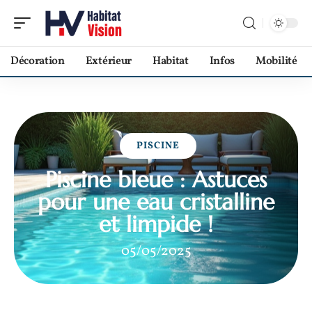
Décoration
Extérieur
Habitat
Infos
Mobilité
PISCINE
Piscine bleue : Astuces
pour une eau cristalline
et limpide !
05/05/2025