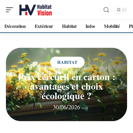
Décoration
Extérieur
Habitat
Infos
Mobilité
Pi
HABITAT
Prix cercueil en carton :
avantages et choix
écologique ?
30/06/2026