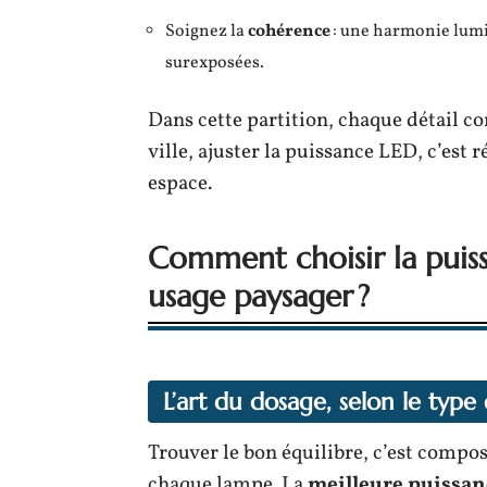
Soignez la
cohérence
: une harmonie lumi
surexposées.
Dans cette partition, chaque détail c
ville, ajuster la puissance LED, c’est
espace.
Comment choisir la puis
usage paysager ?
L’art du dosage, selon le type
Trouver le bon équilibre, c’est compose
chaque lampe. La
meilleure puissa