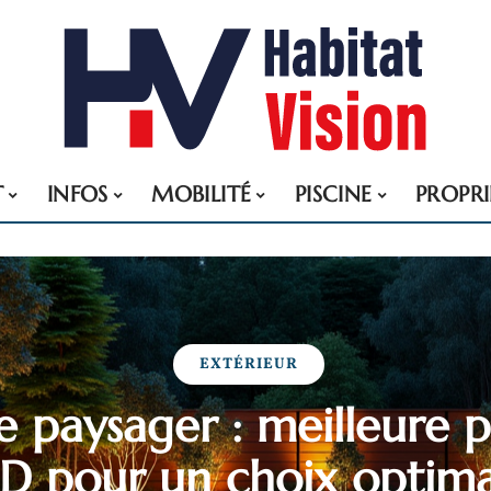
T
INFOS
MOBILITÉ
PISCINE
PROPRI
EXTÉRIEUR
e paysager : meilleure 
D pour un choix optima