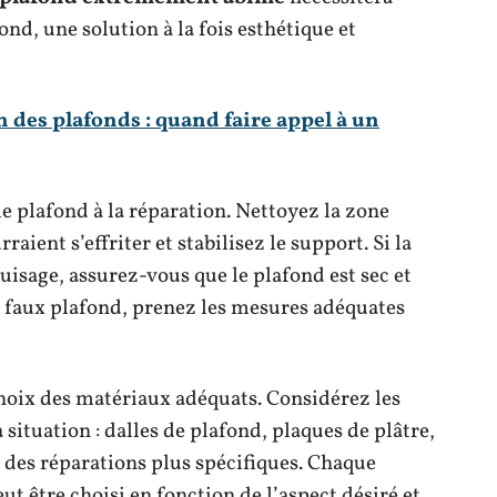
ond, une solution à la fois esthétique et
 des plafonds : quand faire appel à un
le plafond à la réparation. Nettoyez la zone
aient s’effriter et stabilisez le support. Si la
isage, assurez-vous que le plafond est sec et
n faux plafond, prenez les mesures adéquates
choix des matériaux adéquats. Considérez les
 situation : dalles de plafond, plaques de plâtre,
r des réparations plus spécifiques. Chaque
ut être choisi en fonction de l’aspect désiré et