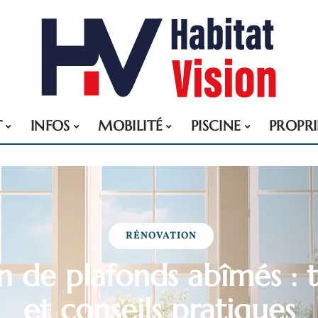
T
INFOS
MOBILITÉ
PISCINE
PROPRI
RÉNOVATION
n de plafonds abîmés : 
et conseils pratiques