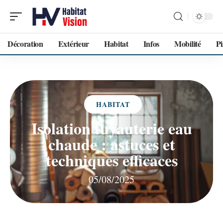
Décoration
Extérieur
Habitat
Infos
Mobilité
Pi
HABITAT
Isolation tuyauterie eau
chaude : astuces et
techniques efficaces
05/08/2025