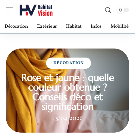
Décoration
Extérieur
Habitat
Infos
Mobilité
DÉCORATION
Rose et jaune : quelle
couleur obtenue ?
Conseils déco et
signification
13/04/2026