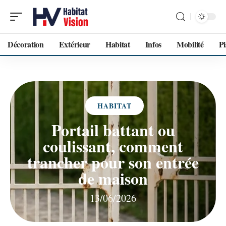
Décoration
Extérieur
Habitat
Infos
Mobilité
Pi
HABITAT
Portail battant ou
coulissant, comment
trancher pour son entrée
de maison
13/06/2026