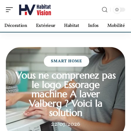
Décoration
Extérieur
Habitat
Infos
Mobilité
SMART HOME
Vous ne comprenez pas
le logo Essorage
machine A laver
Valberg ? Voici la
solution
22/07/2026