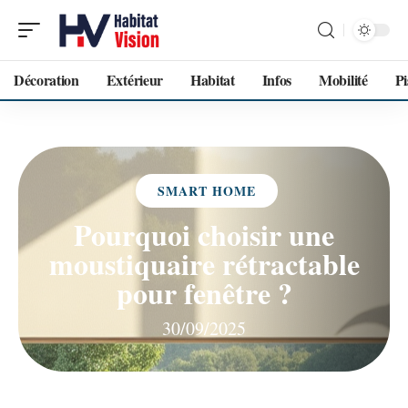
Décoration
Extérieur
Habitat
Infos
Mobilité
Pi
SMART HOME
Pourquoi choisir une
moustiquaire rétractable
pour fenêtre ?
30/09/2025