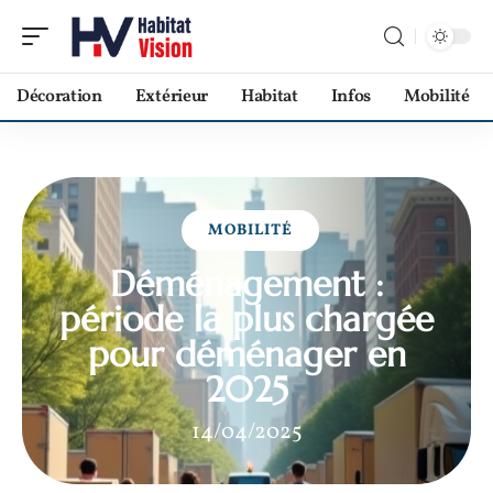
Décoration
Extérieur
Habitat
Infos
Mobilité
MOBILITÉ
Déménagement :
période la plus chargée
pour déménager en
2025
14/04/2025