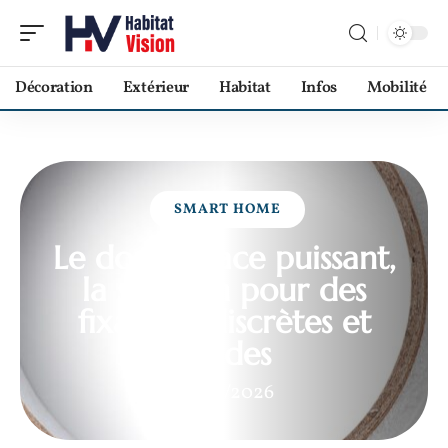
Décoration
Extérieur
Habitat
Infos
Mobilité
SMART HOME
Le double face puissant,
la solution pour des
fixations discrètes et
solides
22/01/2026