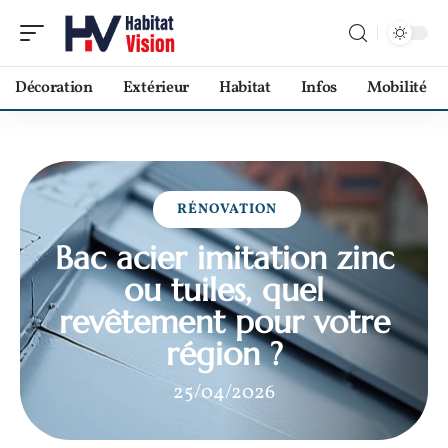
Décoration
Extérieur
Habitat
Infos
Mobilité
RÉNOVATION
Bac acier imitation zinc
ou tuiles, quel
revêtement pour votre
région ?
25/04/2026