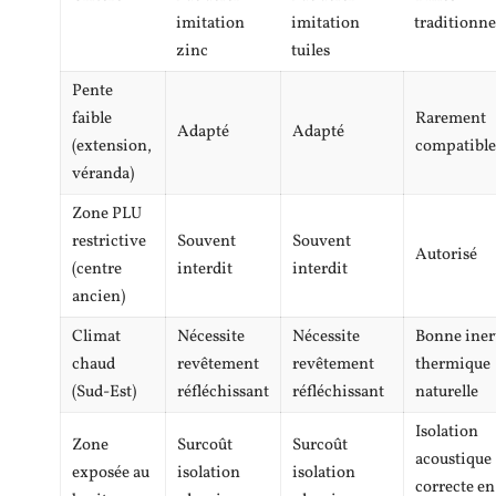
imitation
imitation
traditionne
zinc
tuiles
Pente
faible
Rarement
Adapté
Adapté
(extension,
compatible
véranda)
Zone PLU
restrictive
Souvent
Souvent
Autorisé
(centre
interdit
interdit
ancien)
Climat
Nécessite
Nécessite
Bonne iner
chaud
revêtement
revêtement
thermique
(Sud-Est)
réfléchissant
réfléchissant
naturelle
Isolation
Zone
Surcoût
Surcoût
acoustique
exposée au
isolation
isolation
correcte en